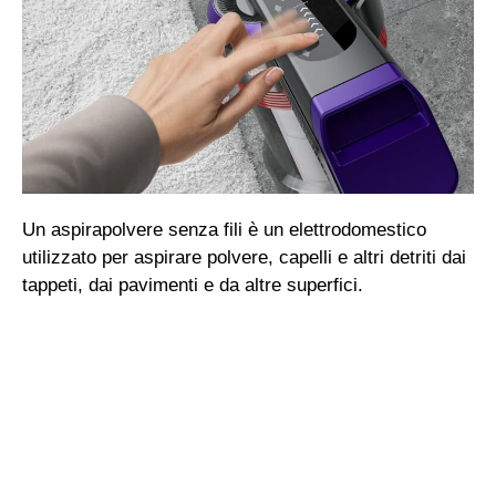
Un aspirapolvere senza fili è un elettrodomestico
utilizzato per aspirare polvere, capelli e altri detriti dai
tappeti, dai pavimenti e da altre superfici.
A differenza dei modelli tradizionali, questi
aspirapolvere
non hanno bisogno di essere
collegati a una presa di corrente
tramite un cavo,
ma utilizzano invece una batteria ricaricabile che
permette loro di funzionare senza fili.