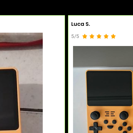
Luca S.
5/5




