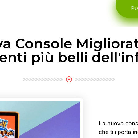
Pa
 Console Migliorata
ti più belli dell'in
La nuova conso
che ti riporta i