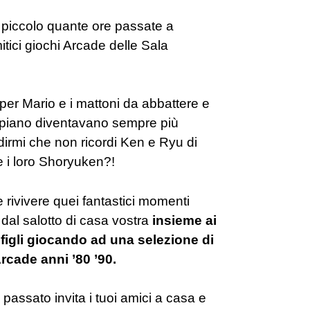
a piccolo quante ore passate a
itici giochi Arcade delle Sala
per Mario e i mattoni da abbattere e
an piano diventavano sempre più
n dirmi che non ricordi Ken e Ryu di
e i loro Shoryuken?!
 rivivere quei fantastici momenti
l salotto di casa vostra
insieme ai
 figli giocando ad una selezione di
rcade anni ’80 ’90.
l passato invita i tuoi amici a casa e