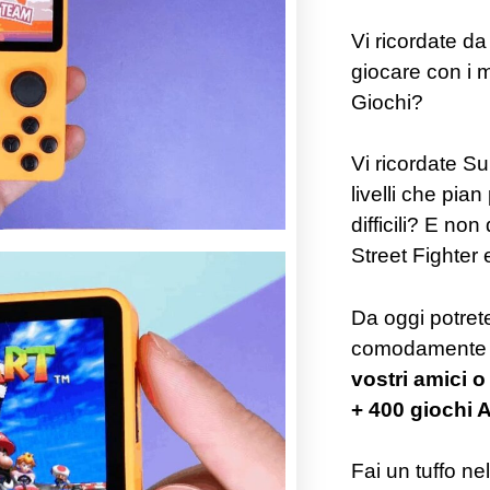
Vi ricordate d
giocare con i m
Giochi?
Vi ricordate Su
livelli che pi
difficili? E no
Street Fighter 
Da oggi potrete
comodamente da
vostri amici o
+ 400 giochi A
Fai un tuffo ne