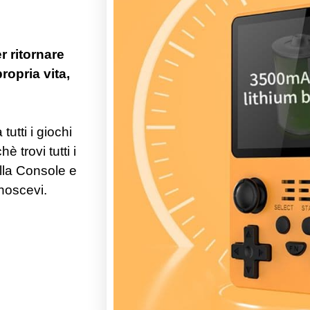
r ritornare
opria vita,
utti i giochi
 trovi tutti i
ella Console e
onoscevi.