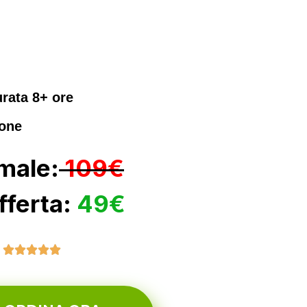
urata 8+ ore
ione
male:
109€
fferta:
49€




