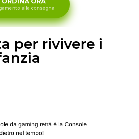
ORDINA ORA
gamento alla consegna
 per rivivere i
fanzia
le da gaming retrà è la Console
ndietro nel tempo!