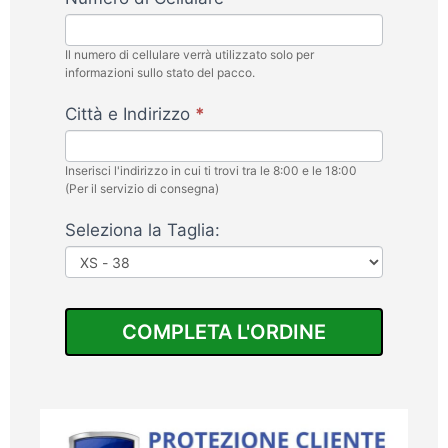
2x1
-
Il numero di cellulare verrà utilizzato solo per
V2
informazioni sullo stato del pacco.
-
Città e Indirizzo
*
FlamyFox
Inserisci l'indirizzo in cui ti trovi tra le 8:00 e le 18:00
(Per il servizio di consegna)
Seleziona la Taglia:
Seleziona
la
COMPLETA L'ORDINE
Taglia: