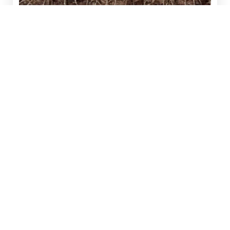
Dite addio alle zone del giardino senza erba, alle zone
con erba secca e all’ombra.
Soluzione conveniente e senza sforzo ti permette di
piantare e far
crescere facilmente nuova erba
esattamente dove vuoi tu.
Il suo segreto è far crescere l’erba più spessa e più
verde in qualsiasi terreno in pochissimo tempo!
Ogni kit può riseminare un’area a tua scelta.