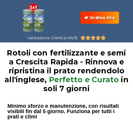
Ordina Ora
Valutazione Clienti (4.94/5)





Rotoli con fertilizzante e semi
a Crescita Rapida - Rinnova e
ripristina il prato rendendolo
all'inglese,
Perfetto e Curato
in
soli 7 giorni
Minimo sforzo e manutenzione, con risultati
visibili fin dal 5 giorno. Funziona per tutti i
prati e climi