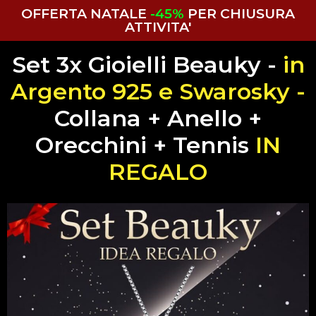
OFFERTA NATALE
-45%
PER CHIUSURA
ATTIVITA'
Set 3x Gioielli Beauky -
in
Argento 925 e Swarosky -
Collana + Anello +
Orecchini + Tennis
IN
REGALO