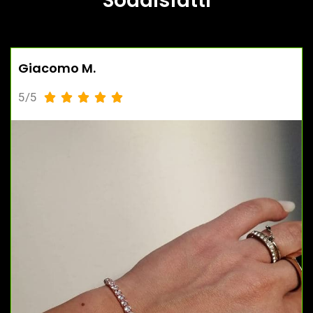
Soddisfatti
Giacomo M.
5/5




