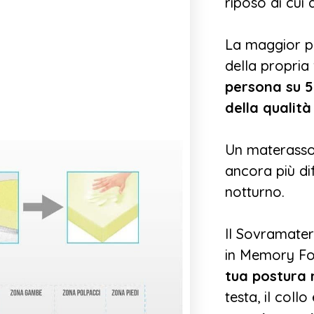
riposo di cui
La maggior pa
della propri
persona su 5
della qualit
Un materasso 
ancora più di
notturno.
Il Sovramate
in Memory F
tua postura
testa, il coll