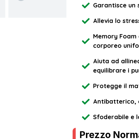
Garantisce un
Allevia lo stre
Memory Foam ag
corporeo unif
Aiuta ad allin
equilibrare i p
Protegge il ma
Antibatterico,
Sfoderabile e l
Prezzo Norm