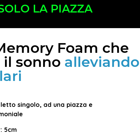
SOLO LA PIAZZA
n Memory Foam che
 il sonno
alleviando
lari
 letto singolo, ad una piazza e
moniale
r: 5cm