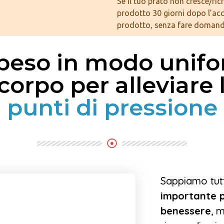
Se il tuo prato non cresce/ricr
prodotto 30 giorni dopo l’acq
prodotto, senza fare domand
l peso in modo unifo
 corpo per alleviare
punti di pressione
Sappiamo tut
importante pe
benessere
, m