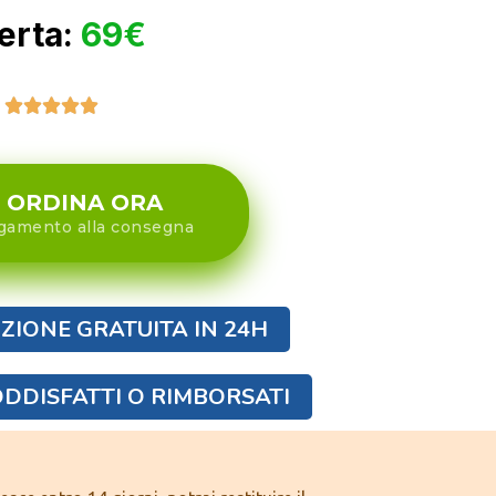
erta:
69€





ORDINA ORA
gamento alla consegna
ZIONE GRATUITA IN 24H
DDISFATTI O RIMBORSATI