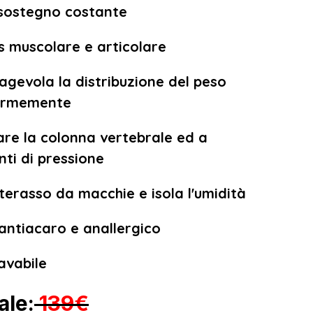
 sostegno costante
ss muscolare e articolare
evola la distribuzione del peso
ormemente
eare la colonna vertebrale ed a
unti di pressione
terasso da macchie e isola l'umidità
 antiacaro e anallergico
avabile
ale:
139€