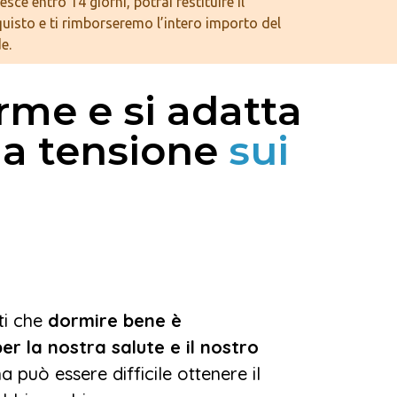
esce entro 14 giorni, potrai restituire il
uisto e ti rimborseremo l’intero importo del
e.
rme e si adatta
 la tensione
sui
ti che
dormire bene è
r la nostra salute e il nostro
a può essere difficile ottenere il