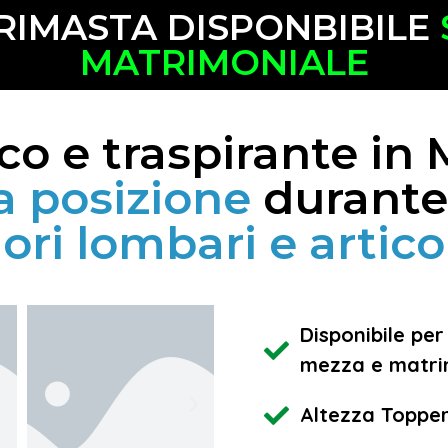
 RIMASTA DISPONBIBILE
MATRIMONIALE
o e traspirante i
a posizione
durante
ori lombari e artico
Disponibile per
mezza e matri
Altezza Toppe