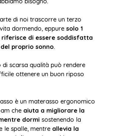
 abbiamo bisogno.
rte di noi trascorre un terzo
a vita dormendo, eppure
solo 1
 riferisce di essere soddisfatta
à del proprio sonno
.
di scarsa qualità può rendere
fficile ottenere un buon riposo
rasso è un materasso ergonomico
oam che
aiuta a migliorare la
 mentre dormi
sostenendo la
o e le spalle, mentre
allevia la