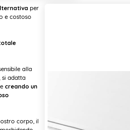
lternativa
per
o e costoso
otale
nsibile alla
 si adatta
ve
creando un
oso
ostro corpo, il
ammorbidendo