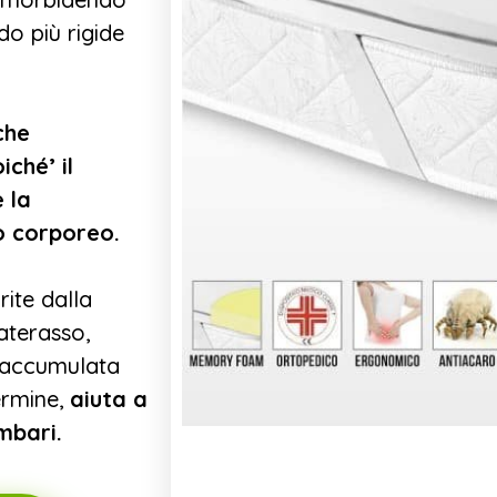
do più rigide
che
ché’ il
 la
o corporeo.
ite dalla
aterasso,
e accumulata
ermine,
aiuta a
mbari.