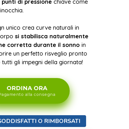
 punti di pressione
chiave come
ginocchia.
gn unico crea curve naturali in
corpo
si stabilisca naturalmente
one corretta durante il sonno
in
ire un perfetto risveglio pronto
tutti gli impegni della giornata!
ORDINA ORA
Pagamento alla consegna
SODDISFATTI O RIMBORSATI